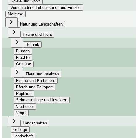
Spiele und Sport
Verschiedene Lebenskunst und Freizeit
Maritime
Natur und Landschaften
Fauna und Flora
Botanik
Blumen
Früchte
Gemüse
Tiere und Insekten
Fische und Krebstiere
Pferde und Reitsport
Reptilien
Schmetterlinge und Insekten
Vierbeiner
Vögel
Landschaften
Gebirge
Landschaft