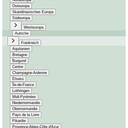
Osteuropa
Skandinavisches Europa
Südeuropa
Westeuropa
Autriche
Frankreich
Aquitanien
Bretagne
Burgund
Centre
Champagne-Ardenne
Elsass
Île-de-France
Lothringen
Midi-Pyrénées
Niedernormandie
Obernormandie
Pays de la Loire
Pikardie
Provence-Alpes-Côte d'Azur