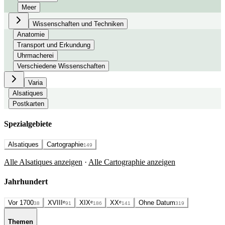
Meer
Wissenschaften und Techniken
Anatomie
Transport und Erkundung
Uhrmacherei
Verschiedene Wissenschaften
Varia
Alsatiques
Postkarten
Spezialgebiete
Alsatiques
Cartographie
149
Alle Alsatiques anzeigen
·
Alle Cartographie anzeigen
Jahrhundert
Vor 1700
XVIIIᵉ
XIXᵉ
XXᵉ
Ohne Datum
38
91
186
141
319
Themen