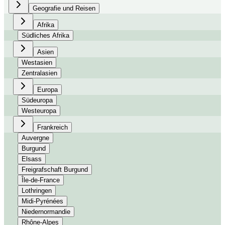
Geografie und Reisen
Afrika
Südliches Afrika
Asien
Westasien
Zentralasien
Europa
Südeuropa
Westeuropa
Frankreich
Auvergne
Burgund
Elsass
Freigrafschaft Burgund
Île-de-France
Lothringen
Midi-Pyrénées
Niedernormandie
Rhône-Alpes