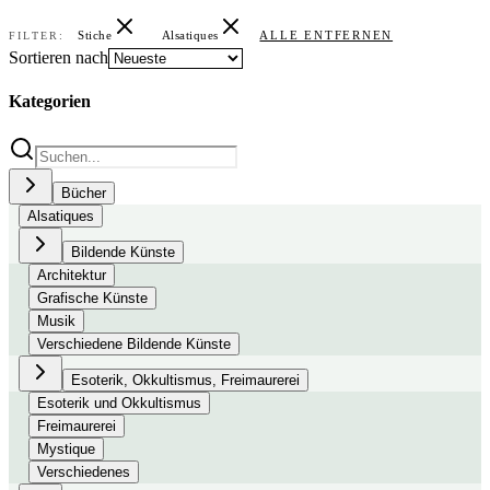
Stiche
Alsatiques
ALLE ENTFERNEN
FILTER:
Sortieren nach
Kategorien
Bücher
Alsatiques
Bildende Künste
Architektur
Grafische Künste
Musik
Verschiedene Bildende Künste
Esoterik, Okkultismus, Freimaurerei
Esoterik und Okkultismus
Freimaurerei
Mystique
Verschiedenes