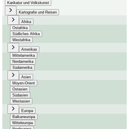
Karikatur und Volkskunst
Kartografie und Reisen
Afrika
Ostafrika
Südliches Afrika
Westafrika
Amerikas
Mittelamerika
Nordamerika
Südamerika
Asien
Moyen-Orient
Ostasien
Südasien
Westasien
Europa
Balkaneuropa
Mitteleuropa
Nordeuropa