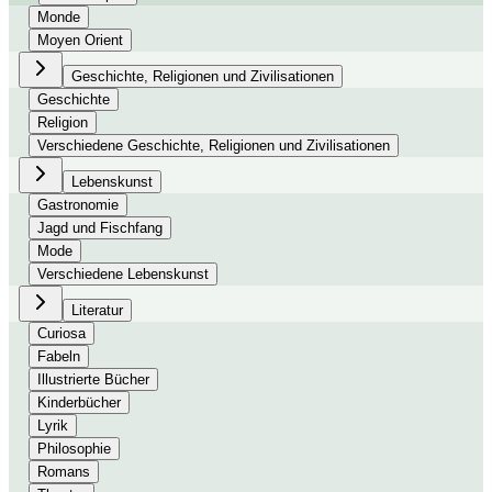
Monde
Moyen Orient
Geschichte, Religionen und Zivilisationen
Geschichte
Religion
Verschiedene Geschichte, Religionen und Zivilisationen
Lebenskunst
Gastronomie
Jagd und Fischfang
Mode
Verschiedene Lebenskunst
Literatur
Curiosa
Fabeln
Illustrierte Bücher
Kinderbücher
Lyrik
Philosophie
Romans