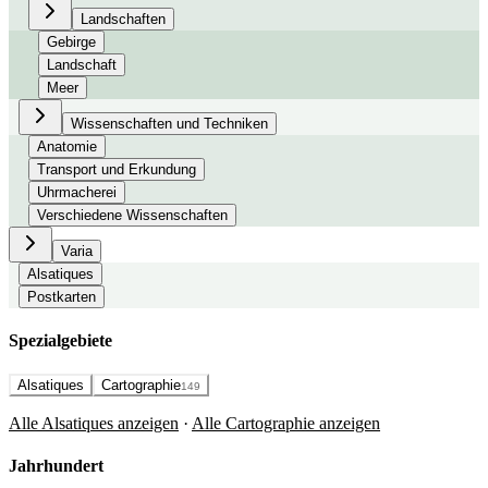
Landschaften
Gebirge
Landschaft
Meer
Wissenschaften und Techniken
Anatomie
Transport und Erkundung
Uhrmacherei
Verschiedene Wissenschaften
Varia
Alsatiques
Postkarten
Spezialgebiete
Alsatiques
Cartographie
149
Alle Alsatiques anzeigen
·
Alle Cartographie anzeigen
Jahrhundert