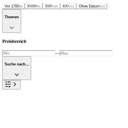
Vor 1700
XVIIIᵉ
XIXᵉ
XXᵉ
Ohne Datum
38
91
186
141
319
Themen
Preisbereich
—
Suche nach...