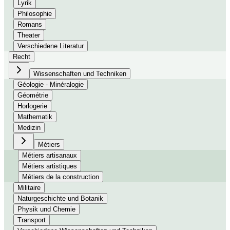
Lyrik
Philosophie
Romans
Theater
Verschiedene Literatur
Recht
Wissenschaften und Techniken
Géologie - Minéralogie
Géométrie
Horlogerie
Mathematik
Medizin
Métiers
Métiers artisanaux
Métiers artistiques
Métiers de la construction
Militaire
Naturgeschichte und Botanik
Physik und Chemie
Transport