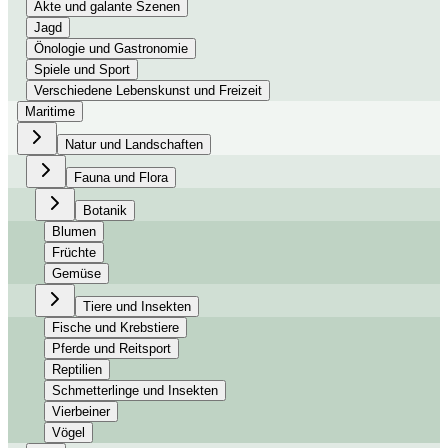
Akte und galante Szenen
Jagd
Önologie und Gastronomie
Spiele und Sport
Verschiedene Lebenskunst und Freizeit
Maritime
Natur und Landschaften
Fauna und Flora
Botanik
Blumen
Früchte
Gemüse
Tiere und Insekten
Fische und Krebstiere
Pferde und Reitsport
Reptilien
Schmetterlinge und Insekten
Vierbeiner
Vögel