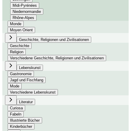
Midi-Pyrénées
Niedernormandie
Rhône-Alpes
Monde
Moyen Orient
Geschichte, Religionen und Zivilisationen
Geschichte
Religion
Verschiedene Geschichte, Religionen und Zivilisationen
Lebenskunst
Gastronomie
Jagd und Fischfang
Mode
Verschiedene Lebenskunst
Literatur
Curiosa
Fabeln
Illustrierte Bücher
Kinderbücher