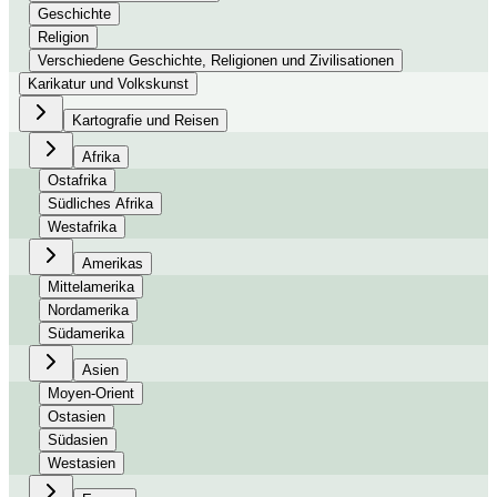
Geschichte
Religion
Verschiedene Geschichte, Religionen und Zivilisationen
Karikatur und Volkskunst
Kartografie und Reisen
Afrika
Ostafrika
Südliches Afrika
Westafrika
Amerikas
Mittelamerika
Nordamerika
Südamerika
Asien
Moyen-Orient
Ostasien
Südasien
Westasien