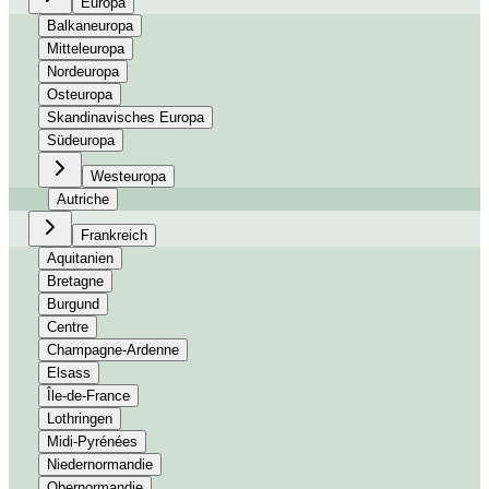
Europa
Balkaneuropa
Mitteleuropa
Nordeuropa
Osteuropa
Skandinavisches Europa
Südeuropa
Westeuropa
Autriche
Frankreich
Aquitanien
Bretagne
Burgund
Centre
Champagne-Ardenne
Elsass
Île-de-France
Lothringen
Midi-Pyrénées
Niedernormandie
Obernormandie