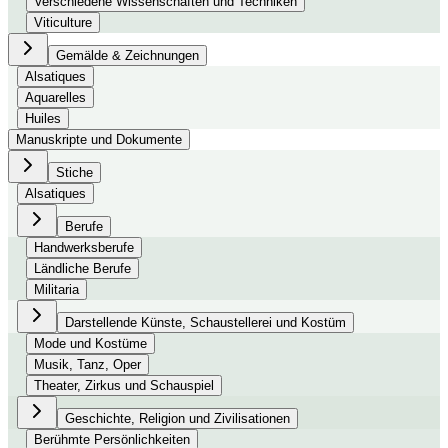
Verschiedene Wissenschaften und Techniken
Viticulture
Gemälde & Zeichnungen
Alsatiques
Aquarelles
Huiles
Manuskripte und Dokumente
Stiche
Alsatiques
Berufe
Handwerksberufe
Ländliche Berufe
Militaria
Darstellende Künste, Schaustellerei und Kostüm
Mode und Kostüme
Musik, Tanz, Oper
Theater, Zirkus und Schauspiel
Geschichte, Religion und Zivilisationen
Berühmte Persönlichkeiten