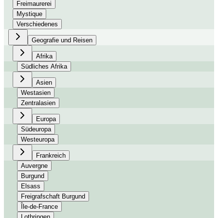
Freimaurerei
Mystique
Verschiedenes
Geografie und Reisen
Afrika
Südliches Afrika
Asien
Westasien
Zentralasien
Europa
Südeuropa
Westeuropa
Frankreich
Auvergne
Burgund
Elsass
Freigrafschaft Burgund
Île-de-France
Lothringen