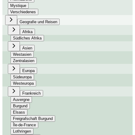
Mystique
Verschiedenes
Geografie und Reisen
Afrika
Südliches Afrika
Asien
Westasien
Zentralasien
Europa
Südeuropa
Westeuropa
Frankreich
Auvergne
Burgund
Elsass
Freigrafschaft Burgund
Île-de-France
Lothringen