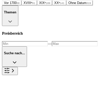
Vor 1700
XVIIIᵉ
XIXᵉ
XXᵉ
Ohne Datum
38
91
189
141
319
Themen
Preisbereich
—
Suche nach...