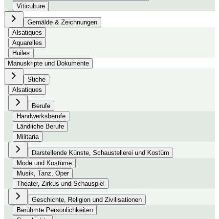
Viticulture
Gemälde & Zeichnungen
Alsatiques
Aquarelles
Huiles
Manuskripte und Dokumente
Stiche
Alsatiques
Berufe
Handwerksberufe
Ländliche Berufe
Militaria
Darstellende Künste, Schaustellerei und Kostüm
Mode und Kostüme
Musik, Tanz, Oper
Theater, Zirkus und Schauspiel
Geschichte, Religion und Zivilisationen
Berühmte Persönlichkeiten