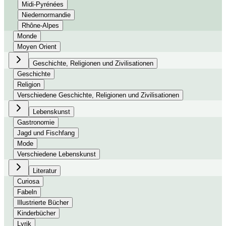
Midi-Pyrénées
Niedernormandie
Rhône-Alpes
Monde
Moyen Orient
Geschichte, Religionen und Zivilisationen
Geschichte
Religion
Verschiedene Geschichte, Religionen und Zivilisationen
Lebenskunst
Gastronomie
Jagd und Fischfang
Mode
Verschiedene Lebenskunst
Literatur
Curiosa
Fabeln
Illustrierte Bücher
Kinderbücher
Lyrik