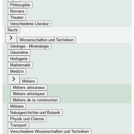
Philosophie
Romans
Theater
Verschiedene Literatur
Recht
Wissenschaften und Techniken
Géologie - Minéralogie
Géométrie
Horlogerie
Mathematik
Medizin
Métiers
Métiers artisanaux
Métiers artistiques
Métiers de la construction
Militaire
Naturgeschichte und Botanik
Physik und Chemie
Transport
Verschiedene Wissenschaften und Techniken