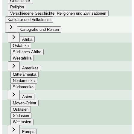
Geschichte
Religion
Verschiedene Geschichte, Religionen und Zivilisationen
Karikatur und Volkskunst
Kartografie und Reisen
Afrika
Ostafrika
Südliches Afrika
Westafrika
Amerikas
Mittelamerika
Nordamerika
Südamerika
Asien
Moyen-Orient
Ostasien
Südasien
Westasien
Europa