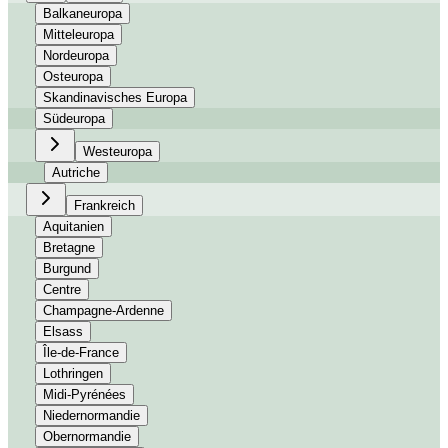
Balkaneuropa
Mitteleuropa
Nordeuropa
Osteuropa
Skandinavisches Europa
Südeuropa
Westeuropa
Autriche
Frankreich
Aquitanien
Bretagne
Burgund
Centre
Champagne-Ardenne
Elsass
Île-de-France
Lothringen
Midi-Pyrénées
Niedernormandie
Obernormandie