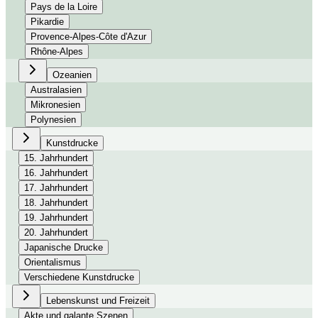
Pays de la Loire
Pikardie
Provence-Alpes-Côte d'Azur
Rhône-Alpes
Ozeanien
Australasien
Mikronesien
Polynesien
Kunstdrucke
15. Jahrhundert
16. Jahrhundert
17. Jahrhundert
18. Jahrhundert
19. Jahrhundert
20. Jahrhundert
Japanische Drucke
Orientalismus
Verschiedene Kunstdrucke
Lebenskunst und Freizeit
Akte und galante Szenen