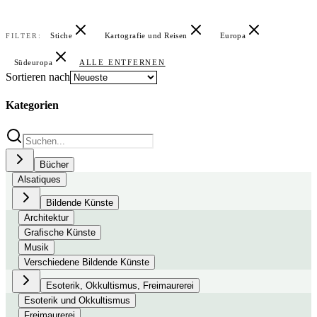
Stiche
Kartografie und Reisen
Europa
FILTER:
Südeuropa
ALLE ENTFERNEN
Sortieren nach
Kategorien
Bücher
Alsatiques
Bildende Künste
Architektur
Grafische Künste
Musik
Verschiedene Bildende Künste
Esoterik, Okkultismus, Freimaurerei
Esoterik und Okkultismus
Freimaurerei