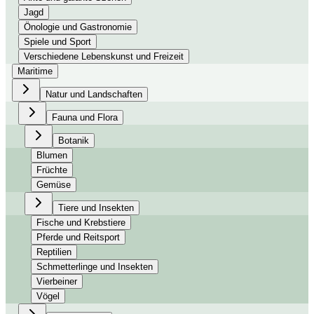
Jagd
Önologie und Gastronomie
Spiele und Sport
Verschiedene Lebenskunst und Freizeit
Maritime
Natur und Landschaften
Fauna und Flora
Botanik
Blumen
Früchte
Gemüse
Tiere und Insekten
Fische und Krebstiere
Pferde und Reitsport
Reptilien
Schmetterlinge und Insekten
Vierbeiner
Vögel