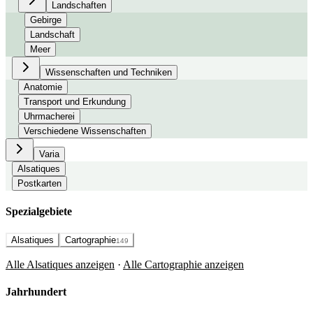
Landschaften
Gebirge
Landschaft
Meer
Wissenschaften und Techniken
Anatomie
Transport und Erkundung
Uhrmacherei
Verschiedene Wissenschaften
Varia
Alsatiques
Postkarten
Spezialgebiete
Alsatiques
Cartographie
149
Alle Alsatiques anzeigen
·
Alle Cartographie anzeigen
Jahrhundert