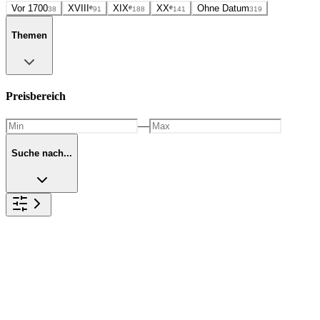
Vor 1700
XVIIIᵉ
XIXᵉ
XXᵉ
Ohne Datum
38
91
188
141
319
Themen
Preisbereich
—
Suche nach...