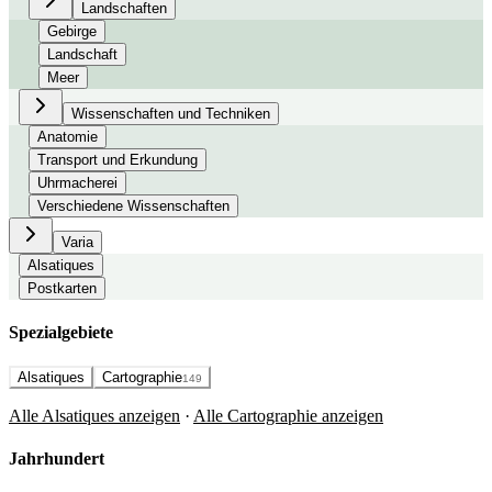
Landschaften
Gebirge
Landschaft
Meer
Wissenschaften und Techniken
Anatomie
Transport und Erkundung
Uhrmacherei
Verschiedene Wissenschaften
Varia
Alsatiques
Postkarten
Spezialgebiete
Alsatiques
Cartographie
149
Alle Alsatiques anzeigen
·
Alle Cartographie anzeigen
Jahrhundert