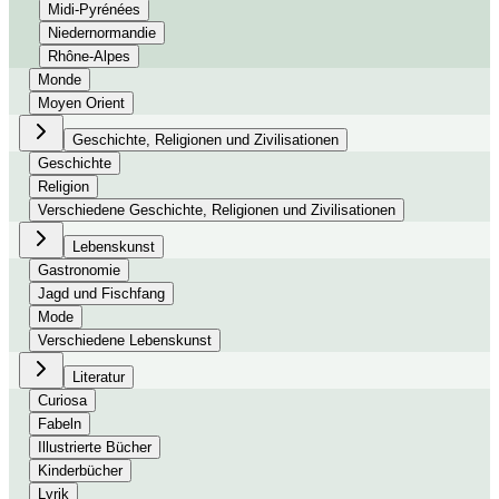
Midi-Pyrénées
Niedernormandie
Rhône-Alpes
Monde
Moyen Orient
Geschichte, Religionen und Zivilisationen
Geschichte
Religion
Verschiedene Geschichte, Religionen und Zivilisationen
Lebenskunst
Gastronomie
Jagd und Fischfang
Mode
Verschiedene Lebenskunst
Literatur
Curiosa
Fabeln
Illustrierte Bücher
Kinderbücher
Lyrik