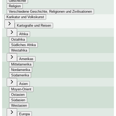
Geschichte
Religion
Verschiedene Geschichte, Religionen und Zivilisationen
Karikatur und Volkskunst
Kartografie und Reisen
Afrika
Ostafrika
Südliches Afrika
Westafrika
Amerikas
Mittelamerika
Nordamerika
Südamerika
Asien
Moyen-Orient
Ostasien
Südasien
Westasien
Europa