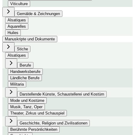
Viticulture
Gemälde & Zeichnungen
Alsatiques
Aquarelles
Huiles
Manuskripte und Dokumente
Stiche
Alsatiques
Berufe
Handwerksberufe
Ländliche Berufe
Militaria
Darstellende Künste, Schaustellerei und Kostüm
Mode und Kostüme
Musik, Tanz, Oper
Theater, Zirkus und Schauspiel
Geschichte, Religion und Zivilisationen
Berühmte Persönlichkeiten