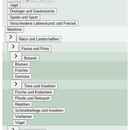
Jagd
Önologie und Gastronomie
Spiele und Sport
Verschiedene Lebenskunst und Freizeit
Maritime
Natur und Landschaften
Fauna und Flora
Botanik
Blumen
Früchte
Gemüse
Tiere und Insekten
Fische und Krebstiere
Pferde und Reitsport
Reptilien
Schmetterlinge und Insekten
Vierbeiner
Vögel