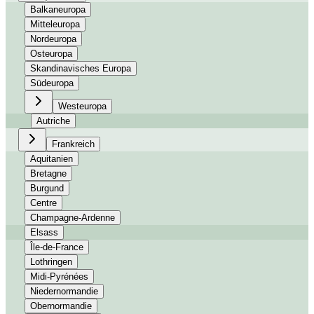
Balkaneuropa
Mitteleuropa
Nordeuropa
Osteuropa
Skandinavisches Europa
Südeuropa
Westeuropa
Autriche
Frankreich
Aquitanien
Bretagne
Burgund
Centre
Champagne-Ardenne
Elsass
Île-de-France
Lothringen
Midi-Pyrénées
Niedernormandie
Obernormandie