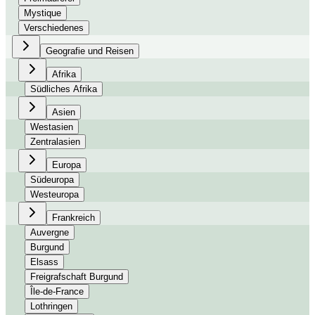
Mystique
Verschiedenes
Geografie und Reisen
Afrika
Südliches Afrika
Asien
Westasien
Zentralasien
Europa
Südeuropa
Westeuropa
Frankreich
Auvergne
Burgund
Elsass
Freigrafschaft Burgund
Île-de-France
Lothringen