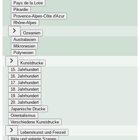
Pays de la Loire
Pikardie
Provence-Alpes-Côte d'Azur
Rhône-Alpes
Ozeanien
Australasien
Mikronesien
Polynesien
Kunstdrucke
15. Jahrhundert
16. Jahrhundert
17. Jahrhundert
18. Jahrhundert
19. Jahrhundert
20. Jahrhundert
Japanische Drucke
Orientalismus
Verschiedene Kunstdrucke
Lebenskunst und Freizeit
Akte und galante Szenen