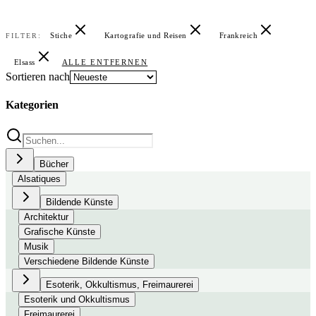
Stiche
Kartografie und Reisen
Frankreich
FILTER:
Elsass
ALLE ENTFERNEN
Sortieren nach
Kategorien
Bücher
Alsatiques
Bildende Künste
Architektur
Grafische Künste
Musik
Verschiedene Bildende Künste
Esoterik, Okkultismus, Freimaurerei
Esoterik und Okkultismus
Freimaurerei