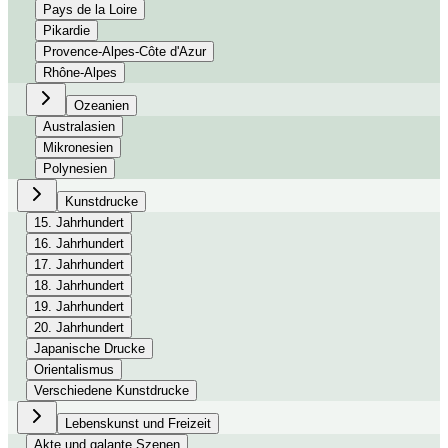
Pays de la Loire
Pikardie
Provence-Alpes-Côte d'Azur
Rhône-Alpes
Ozeanien
Australasien
Mikronesien
Polynesien
Kunstdrucke
15. Jahrhundert
16. Jahrhundert
17. Jahrhundert
18. Jahrhundert
19. Jahrhundert
20. Jahrhundert
Japanische Drucke
Orientalismus
Verschiedene Kunstdrucke
Lebenskunst und Freizeit
Akte und galante Szenen