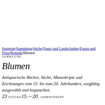
Startseite
/
Sammlung
/
Stiche
/
Natur und Landschaften
/
Fauna und
Flora
/
Botanik
/
Blumen
SAMMLUNG
Blumen
Antiquarische Bücher, Stiche, Manuskripte und
Zeichnungen vom 15. bis zum 20. Jahrhundert, sorgfältig
ausgewählt und begutachtet.
23
15.—20.
STÜCKE
JAHRHUNDERT