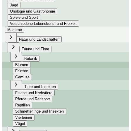
Jagd
Önologie und Gastronomie
Spiele und Sport
Verschiedene Lebenskunst und Freizeit
Maritime
Natur und Landschaften
Fauna und Flora
Botanik
Blumen
Früchte
Gemüse
Tiere und Insekten
Fische und Krebstiere
Pferde und Reitsport
Reptilien
Schmetterlinge und Insekten
Vierbeiner
Vögel