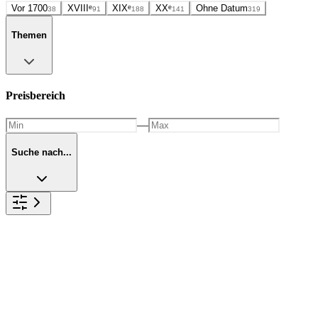
Vor 1700
XVIIIᵉ
XIXᵉ
XXᵉ
Ohne Datum
38
91
188
141
319
Themen
Preisbereich
—
Suche nach...