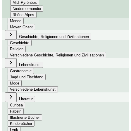
Midi-Pyrénées
Niedernormandie
Rhône-Alpes
Monde
Moyen Orient
Geschichte, Religionen und Zivilisationen
Geschichte
Religion
Verschiedene Geschichte, Religionen und Zivilisationen
Lebenskunst
Gastronomie
Jagd und Fischfang
Mode
Verschiedene Lebenskunst
Literatur
Curiosa
Fabeln
Illustrierte Bücher
Kinderbücher
Lyrik