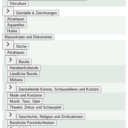
Viticulture
Gemälde & Zeichnungen
Alsatiques
Aquarelles
Huiles
Manuskripte und Dokumente
Stiche
Alsatiques
Berufe
Handwerksberufe
Ländliche Berufe
Militaria
Darstellende Künste, Schaustellerei und Kostüm
Mode und Kostüme
Musik, Tanz, Oper
Theater, Zirkus und Schauspiel
Geschichte, Religion und Zivilisationen
Berühmte Persönlichkeiten