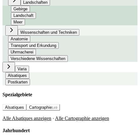
Landschaften
Gebirge
Landschaft
Meer
Wissenschaften und Techniken
Anatomie
Transport und Erkundung
Uhrmacherei
Verschiedene Wissenschaften
Varia
Alsatiques
Postkarten
Spezialgebiete
Alsatiques
Cartographie
149
Alle Alsatiques anzeigen
·
Alle Cartographie anzeigen
Jahrhundert