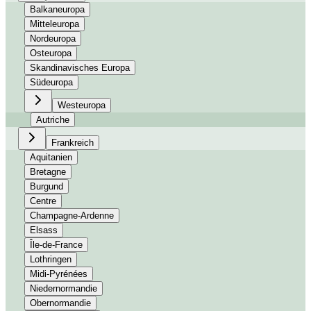
Balkaneuropa
Mitteleuropa
Nordeuropa
Osteuropa
Skandinavisches Europa
Südeuropa
Westeuropa
Autriche
Frankreich
Aquitanien
Bretagne
Burgund
Centre
Champagne-Ardenne
Elsass
Île-de-France
Lothringen
Midi-Pyrénées
Niedernormandie
Obernormandie