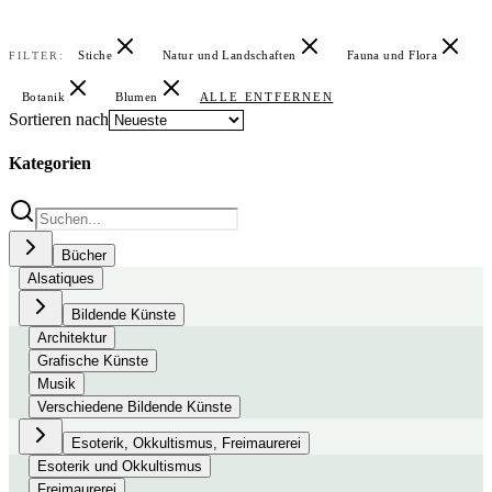
Stiche
Natur und Landschaften
Fauna und Flora
FILTER:
Botanik
Blumen
ALLE ENTFERNEN
Sortieren nach
Kategorien
Bücher
Alsatiques
Bildende Künste
Architektur
Grafische Künste
Musik
Verschiedene Bildende Künste
Esoterik, Okkultismus, Freimaurerei
Esoterik und Okkultismus
Freimaurerei