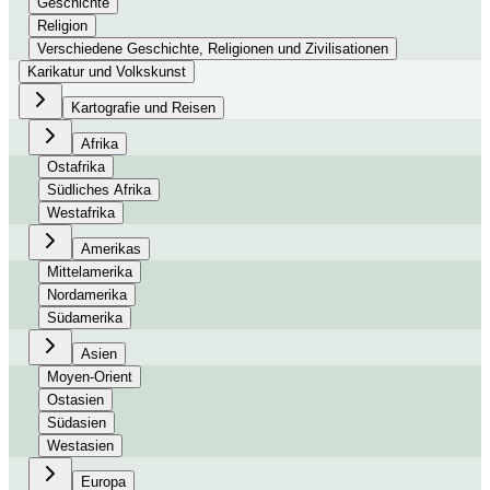
Geschichte
Religion
Verschiedene Geschichte, Religionen und Zivilisationen
Karikatur und Volkskunst
Kartografie und Reisen
Afrika
Ostafrika
Südliches Afrika
Westafrika
Amerikas
Mittelamerika
Nordamerika
Südamerika
Asien
Moyen-Orient
Ostasien
Südasien
Westasien
Europa