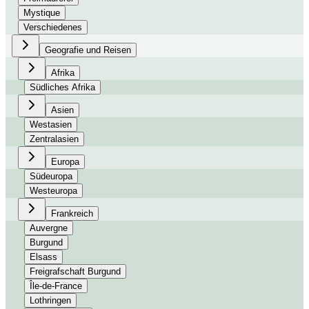
Mystique
Verschiedenes
Geografie und Reisen
Afrika
Südliches Afrika
Asien
Westasien
Zentralasien
Europa
Südeuropa
Westeuropa
Frankreich
Auvergne
Burgund
Elsass
Freigrafschaft Burgund
Île-de-France
Lothringen