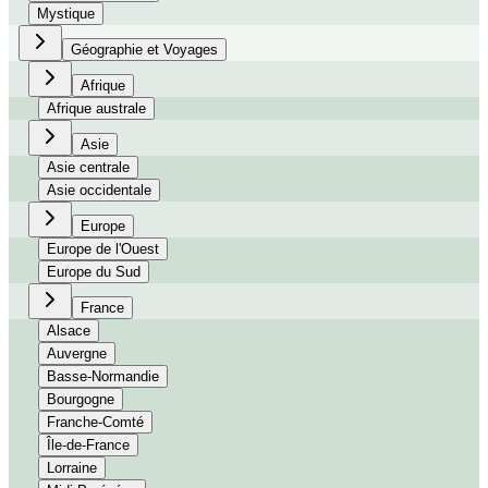
Mystique
Géographie et Voyages
Afrique
Afrique australe
Asie
Asie centrale
Asie occidentale
Europe
Europe de l'Ouest
Europe du Sud
France
Alsace
Auvergne
Basse-Normandie
Bourgogne
Franche-Comté
Île-de-France
Lorraine