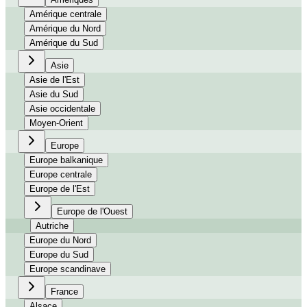
Amérique centrale
Amérique du Nord
Amérique du Sud
Asie
Asie de l'Est
Asie du Sud
Asie occidentale
Moyen-Orient
Europe
Europe balkanique
Europe centrale
Europe de l'Est
Europe de l'Ouest
Autriche
Europe du Nord
Europe du Sud
Europe scandinave
France
Alsace