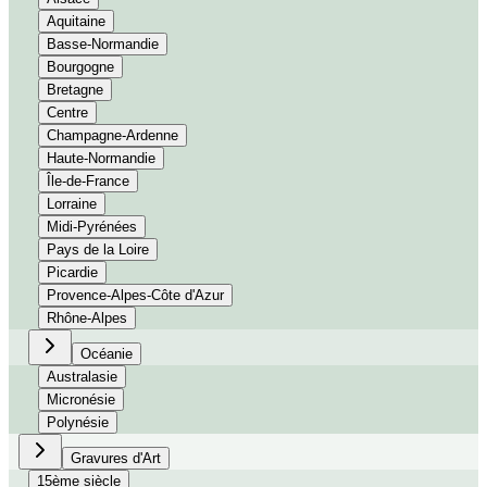
Aquitaine
Basse-Normandie
Bourgogne
Bretagne
Centre
Champagne-Ardenne
Haute-Normandie
Île-de-France
Lorraine
Midi-Pyrénées
Pays de la Loire
Picardie
Provence-Alpes-Côte d'Azur
Rhône-Alpes
Océanie
Australasie
Micronésie
Polynésie
Gravures d'Art
15ème siècle