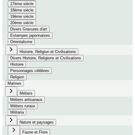
17ème siècle
18ème siècle
19ème siècle
20ème siècle
Divers Gravures d'art
Estampes japonnaises
Orientalisme
Histoire, Religion et Civilisations
Divers Histoire, Religions et Civilisations
Histoire
Personnages célèbres
Religion
Marines
Métiers
Métiers artisanaux
Métiers ruraux
Militaria
Nature et paysages
Faune et Flore