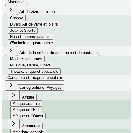
Alsatiques
Art de vivre et loisirs
Chasse
Divers Art de vivre et loisirs
Jeux et Sports
Nus et scènes galantes
Œnologie et gastronomie
Arts de la scène, du spectacle et du costume
Mode et costumes
Musique, Danse, Opéra
Théatre, cirque et spectacle
Caricature et Imagerie populaire
Cartographie et Voyages
Afrique
Afrique australe
Afrique de l'Est
Afrique de l'Ouest
Amériques
Amérique centrale