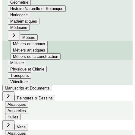
Géométrie
Histoire Naturelle et Botanique
Horlogerie
Mathématiques
Médecine
Métiers
Métiers artisanaux
Métiers artistiques
Métiers de la construction
Militaire
Physique et Chimie
Transports
Viticulture
Manuscrits et Documents
Peintures & Dessins
Alsatiques
Aquarelles
Huiles
Varia
Alsatiques