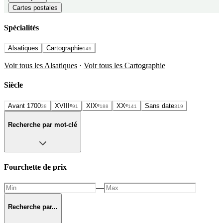
Cartes postales
Spécialités
Alsatiques
Cartographie
149
Voir tous les Alsatiques
·
Voir tous les Cartographie
Siècle
Avant 1700
XVIIIᵉ
XIXᵉ
XXᵉ
Sans date
38
91
188
141
319
Recherche par mot-clé
Fourchette de prix
—
Recherche par...