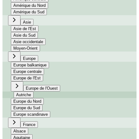
Amérique du Nord
Amérique du Sud
Asie
Asie de l'Est
Asie du Sud
Asie occidentale
Moyen-Orient
Europe
Europe balkanique
Europe centrale
Europe de l'Est
Europe de l'Ouest
Autriche
Europe du Nord
Europe du Sud
Europe scandinave
France
Alsace
Aquitaine