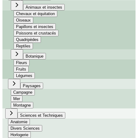
Animaux et insectes
Chevaux et équitation
Oiseaux
Papillons et insectes
Poissons et crustacés
Quadripèdes
Reptiles
Botanique
Fleurs
Fruits
Légumes
Paysages
Campagne
Mer
Montagne
Sciences et Techniques
Anatomie
Divers Sciences
Horlogerie