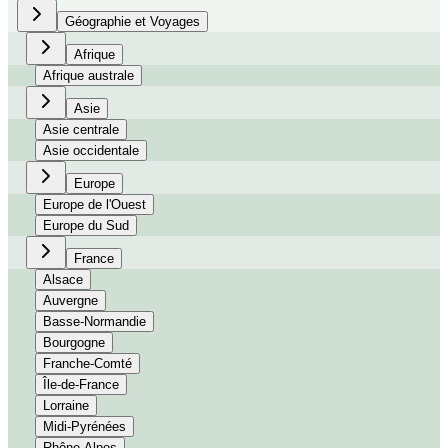
Géographie et Voyages
Afrique
Afrique australe
Asie
Asie centrale
Asie occidentale
Europe
Europe de l'Ouest
Europe du Sud
France
Alsace
Auvergne
Basse-Normandie
Bourgogne
Franche-Comté
Île-de-France
Lorraine
Midi-Pyrénées
Rhône-Alpes