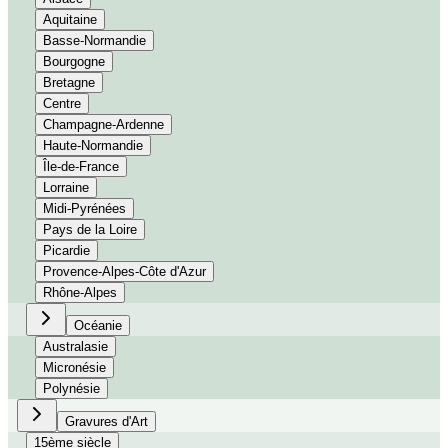
Aquitaine
Basse-Normandie
Bourgogne
Bretagne
Centre
Champagne-Ardenne
Haute-Normandie
Île-de-France
Lorraine
Midi-Pyrénées
Pays de la Loire
Picardie
Provence-Alpes-Côte d'Azur
Rhône-Alpes
Océanie
Australasie
Micronésie
Polynésie
Gravures d'Art
15ème siècle