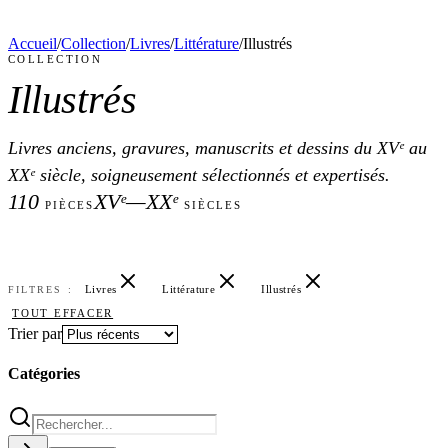
Accueil
/
Collection
/
Livres
/
Littérature
/
Illustrés
COLLECTION
Illustrés
Livres anciens, gravures, manuscrits et dessins du XVᵉ au
XXᵉ siècle, soigneusement sélectionnés et expertisés.
110
XVᵉ—XXᵉ
PIÈCES
SIÈCLES
Livres
Littérature
Illustrés
FILTRES :
TOUT EFFACER
Trier par
Catégories