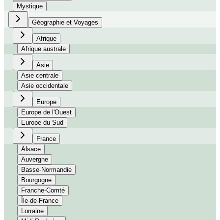
Mystique
Géographie et Voyages
Afrique
Afrique australe
Asie
Asie centrale
Asie occidentale
Europe
Europe de l'Ouest
Europe du Sud
France
Alsace
Auvergne
Basse-Normandie
Bourgogne
Franche-Comté
Île-de-France
Lorraine