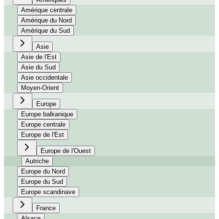
Amérique centrale
Amérique du Nord
Amérique du Sud
Asie
Asie de l'Est
Asie du Sud
Asie occidentale
Moyen-Orient
Europe
Europe balkanique
Europe centrale
Europe de l'Est
Europe de l'Ouest
Autriche
Europe du Nord
Europe du Sud
Europe scandinave
France
Alsace