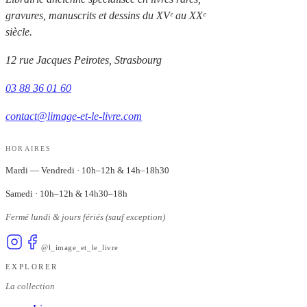
gravures, manuscrits et dessins du XVᵉ au XXᵉ
siècle.
12 rue Jacques Peirotes, Strasbourg
03 88 36 01 60
contact@limage-et-le-livre.com
HORAIRES
Mardi — Vendredi
·
10h–12h & 14h–18h30
Samedi
·
10h–12h & 14h30–18h
Fermé lundi & jours fériés (sauf exception)
@l_image_et_le_livre
EXPLORER
La collection