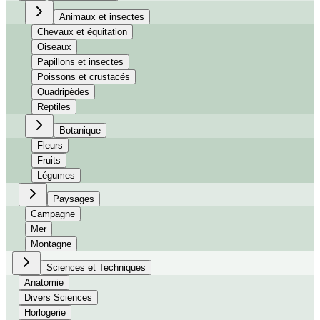
Animaux et insectes
Chevaux et équitation
Oiseaux
Papillons et insectes
Poissons et crustacés
Quadripèdes
Reptiles
Botanique
Fleurs
Fruits
Légumes
Paysages
Campagne
Mer
Montagne
Sciences et Techniques
Anatomie
Divers Sciences
Horlogerie