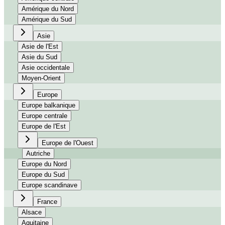
Amérique du Nord
Amérique du Sud
Asie
Asie de l'Est
Asie du Sud
Asie occidentale
Moyen-Orient
Europe
Europe balkanique
Europe centrale
Europe de l'Est
Europe de l'Ouest
Autriche
Europe du Nord
Europe du Sud
Europe scandinave
France
Alsace
Aquitaine