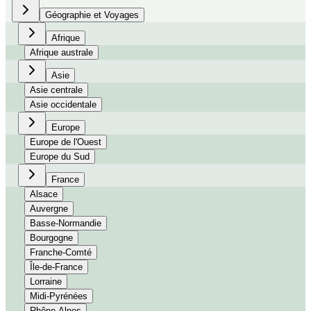
Géographie et Voyages
Afrique
Afrique australe
Asie
Asie centrale
Asie occidentale
Europe
Europe de l'Ouest
Europe du Sud
France
Alsace
Auvergne
Basse-Normandie
Bourgogne
Franche-Comté
Île-de-France
Lorraine
Midi-Pyrénées
Rhône-Alpes