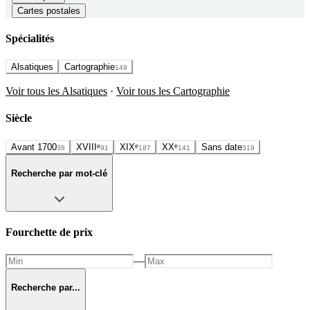
Cartes postales
Spécialités
Alsatiques
Cartographie
149
Voir tous les Alsatiques
·
Voir tous les Cartographie
Siècle
Avant 1700
XVIIIᵉ
XIXᵉ
XXᵉ
Sans date
38
91
187
141
319
Recherche par mot-clé
Fourchette de prix
—
Recherche par...