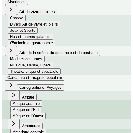
Alsatiques
Art de vivre et loisirs
Chasse
Divers Art de vivre et loisirs
Jeux et Sports
Nus et scènes galantes
Œnologie et gastronomie
Arts de la scène, du spectacle et du costume
Mode et costumes
Musique, Danse, Opéra
Théatre, cirque et spectacle
Caricature et Imagerie populaire
Cartographie et Voyages
Afrique
Afrique australe
Afrique de l'Est
Afrique de l'Ouest
Amériques
Amérique centrale