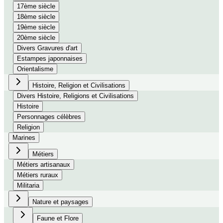
17ème siècle
18ème siècle
19ème siècle
20ème siècle
Divers Gravures d'art
Estampes japonnaises
Orientalisme
Histoire, Religion et Civilisations
Divers Histoire, Religions et Civilisations
Histoire
Personnages célèbres
Religion
Marines
Métiers
Métiers artisanaux
Métiers ruraux
Militaria
Nature et paysages
Faune et Flore