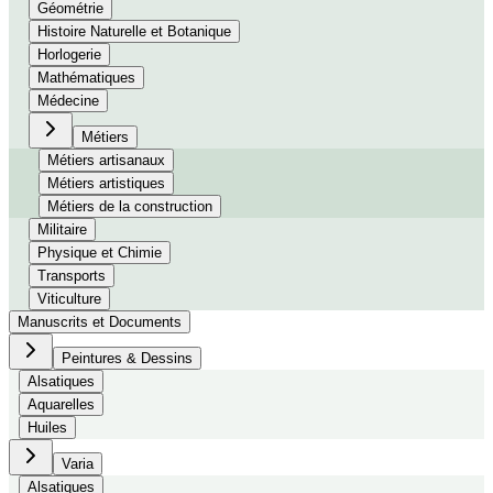
Géométrie
Histoire Naturelle et Botanique
Horlogerie
Mathématiques
Médecine
Métiers
Métiers artisanaux
Métiers artistiques
Métiers de la construction
Militaire
Physique et Chimie
Transports
Viticulture
Manuscrits et Documents
Peintures & Dessins
Alsatiques
Aquarelles
Huiles
Varia
Alsatiques