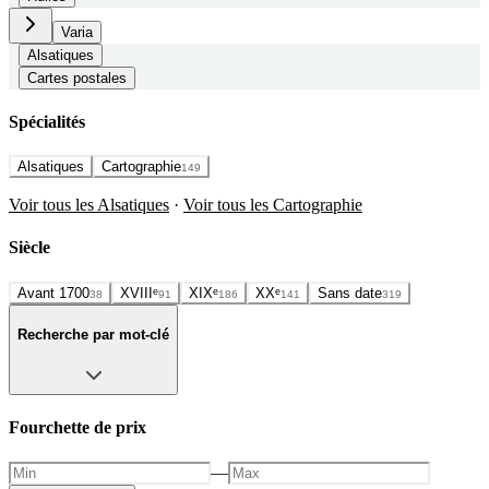
Varia
Alsatiques
Cartes postales
Spécialités
Alsatiques
Cartographie
149
Voir tous les Alsatiques
·
Voir tous les Cartographie
Siècle
Avant 1700
XVIIIᵉ
XIXᵉ
XXᵉ
Sans date
38
91
186
141
319
Recherche par mot-clé
Fourchette de prix
—