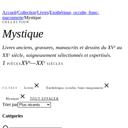
Accueil
/
Collection
/
Livres
/
Esothérique, occulte, franc-
maçonnerie
/
Mystique
COLLECTION
Mystique
Livres anciens, gravures, manuscrits et dessins du XVᵉ au
XXᵉ siècle, soigneusement sélectionnés et expertisés.
1
XVᵉ—XXᵉ
PIÈCES
SIÈCLES
Livres
Esothérique, occulte, franc-maçonnerie
FILTRES :
Mystique
TOUT EFFACER
Trier par
Catégories