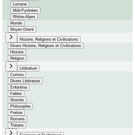
Lorraine
Midi-Pyrénées
Rhône-Alpes
Monde
Moyen Orient
Histoire, Religions et Civilisations
Divers Histoire, Religions et Civilisations
Histoire
Religion
Littérature
Curiosa
Divers Littérature
Enfantina
Fables
Illustrés
Philosophie
Poésie
Romans
Théatre