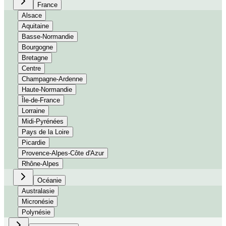
France
Alsace
Aquitaine
Basse-Normandie
Bourgogne
Bretagne
Centre
Champagne-Ardenne
Haute-Normandie
Île-de-France
Lorraine
Midi-Pyrénées
Pays de la Loire
Picardie
Provence-Alpes-Côte d'Azur
Rhône-Alpes
Océanie
Australasie
Micronésie
Polynésie