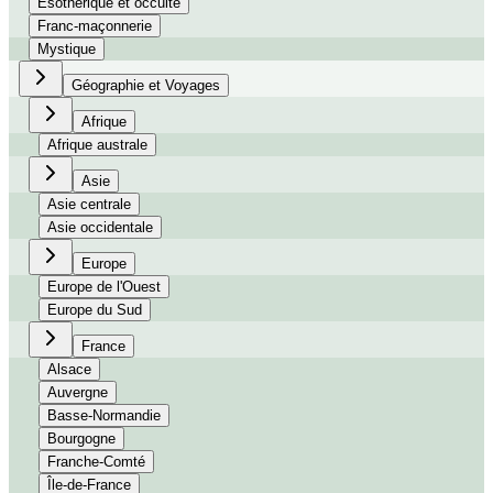
Esothérique et occulte
Franc-maçonnerie
Mystique
Géographie et Voyages
Afrique
Afrique australe
Asie
Asie centrale
Asie occidentale
Europe
Europe de l'Ouest
Europe du Sud
France
Alsace
Auvergne
Basse-Normandie
Bourgogne
Franche-Comté
Île-de-France